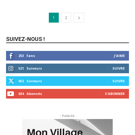
1
2
SUIVEZ-NOUS !
253
Fans
J'AIME
521
Suiveurs
SUIVRE
652
Suiveurs
SUIVRE
634
Abonnés
S'ABONNER
- Publicité-