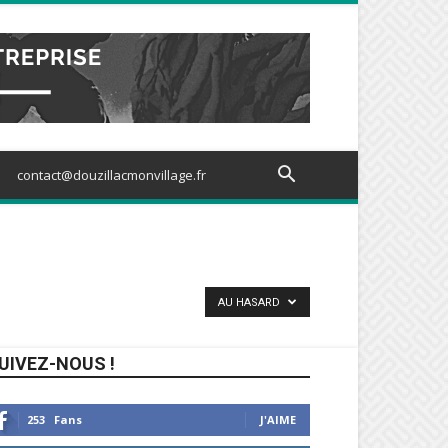
contact@douzillacmonvillage.fr
AU HASARD
UIVEZ-NOUS !
253
Fans
J'AIME