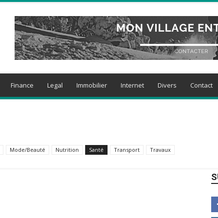
Finance
Legal
Immobilier
Internet
Divers
Contact
Mode/Beauté
Nutrition
Santé
Transport
Travaux
S