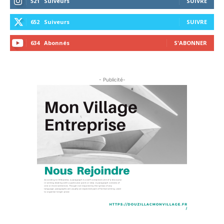
521
Suiveurs
SUIVRE
652
Suiveurs
SUIVRE
634
Abonnés
S'ABONNER
- Publicité-