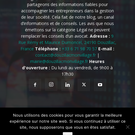
partageons des informations fiables pour
accompagner les entrepreneurs dans la gestion
de leur société. Cela fait de notre blog, un canal
d’informations et de conseils. Les avis que nous
émettons sur la catégorie Légal ne peuvent
remplacer les conseils d’un avocat.
Adresse :
9
Rue Rémy et Maurice Dumoncel, 24190 Douzillac,
France
Téléphone :
+33 6 71 98 70 57
E-mail :
contact@douzillacmonvillage.fr
|
mairie@douzillacmonvillage.fr
Heures
d'ouverture :
Du lundi au vendredi, de 9h00 à
17h30
Nous utilisons des cookies pour vous garantir la meilleure
Accueil
Mentions légales
À propos de nous
Contact
expérience sur notre site web. Si vous continuez à utiliser ce
Notre équipe
Connexion
Inscription
site, nous supposerons que vous en êtes satisfait.
© @2025 Tous droits réservés. Conçu et développé par
@Mon Village