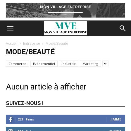
Accueil
Entreprise
Mode/Beauté
MODE/BEAUTÉ
Commerce
Événementiel
Industrie
Marketing
Aucun article à afficher
SUIVEZ-NOUS !
253
Fans
J'AIME