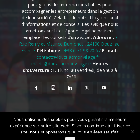
partageons des informations fiables pour
accompagner les entrepreneurs dans la gestion
de leur société. Cela fait de notre blog, un canal
d’informations et de conseils. Les avis que nous
émettons sur la catégorie Légal ne peuvent
remplacer les conseils d’un avocat.
Adresse :
9
Rue Rémy et Maurice Dumoncel, 24190 Douzillac,
France
Téléphone :
+33 6 71 98 70 57
E-mail :
contact@douzillacmonvillage.fr
|
mairie@douzillacmonvillage.fr
Heures
d'ouverture :
Du lundi au vendredi, de 9h00 à
17h30
Nous utilisons des cookies pour vous garantir la meilleure
Accueil
Mentions légales
À propos de nous
Contact
expérience sur notre site web. Si vous continuez à utiliser ce
Notre équipe
Connexion
Inscription
site, nous supposerons que vous en êtes satisfait.
© @2025 Tous droits réservés. Conçu et développé par
@Mon Village