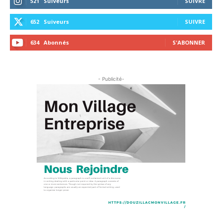
521
Suiveurs
SUIVRE
652
Suiveurs
SUIVRE
634
Abonnés
S'ABONNER
- Publicité-